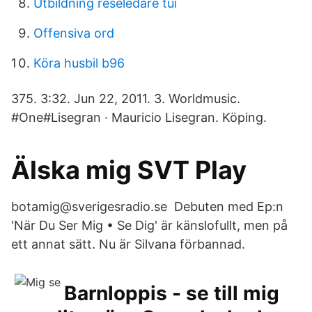
Utbildning reseledare tui
Offensiva ord
Köra husbil b96
375. 3:32. Jun 22, 2011. 3. Worldmusic.
#One#Lisegran · Mauricio Lisegran. Köping.
Älska mig SVT Play
botamig@sverigesradio.se Debuten med Ep:n
'När Du Ser Mig • Se Dig' är känslofullt, men på
ett annat sätt. Nu är Silvana förbannad.
Barnloppis - se till mig