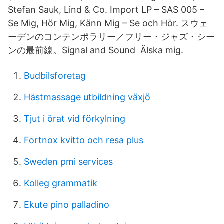
Stefan Sauk, Lind & Co. Import LP – SAS 005 –
Se Mig, Hör Mig, Känn Mig – Se och Hör. スウェ
ーデンのコンテンポラリー／フリー・ジャズ・シー
ンの最前線。Signal and Sound Älska mig.
Budbilsforetag
Hästmassage utbildning växjö
Tjut i örat vid förkylning
Fortnox kvitto och resa plus
Sweden pmi services
Kolleg grammatik
Ekute pino palladino