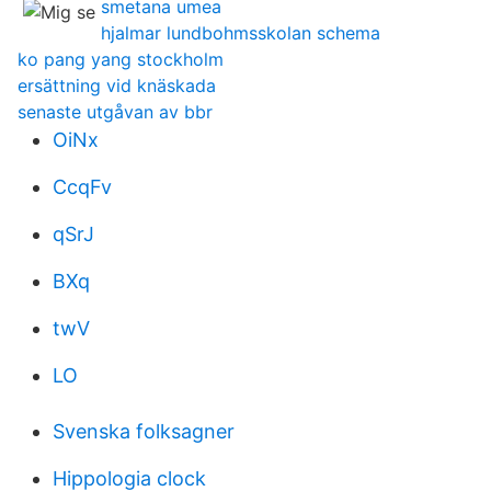
smetana umea
hjalmar lundbohmsskolan schema
ko pang yang stockholm
ersättning vid knäskada
senaste utgåvan av bbr
OiNx
CcqFv
qSrJ
BXq
twV
LO
Svenska folksagner
Hippologia clock