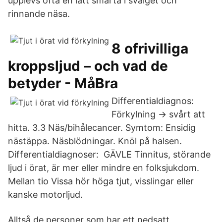
upplevs ofta en lätt smärta i svalget och
rinnande näsa.
8 ofrivilliga
kroppsljud – och vad de
betyder - MåBra
Differentialdiagnos:
Förkylning → svårt att
hitta. 3.3 Näs/bihålecancer. Symtom: Ensidig
nästäppa. Näsblödningar. Knöl på halsen.
Differentialdiagnoser: GÄVLE Tinnitus, störande
ljud i örat, är mer eller mindre en folksjukdom.
Mellan tio Vissa hör höga tjut, visslingar eller
kanske motorljud.
Alltså de personer som har ett nedsatt