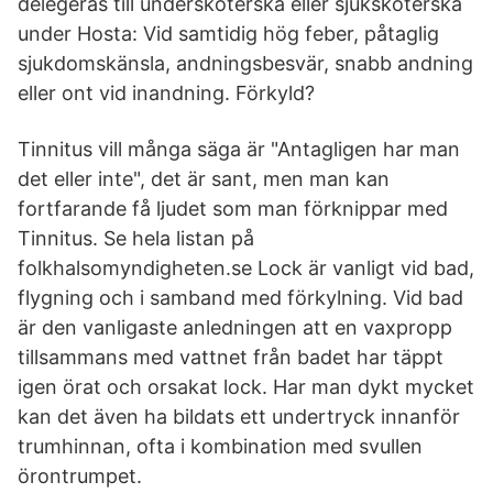
delegeras till undersköterska eller sjuksköterska
under Hosta: Vid samtidig hög feber, påtaglig
sjukdomskänsla, andningsbesvär, snabb andning
eller ont vid inandning. Förkyld?
Tinnitus vill många säga är "Antagligen har man
det eller inte", det är sant, men man kan
fortfarande få ljudet som man förknippar med
Tinnitus. Se hela listan på
folkhalsomyndigheten.se Lock är vanligt vid bad,
flygning och i samband med förkylning. Vid bad
är den vanligaste anledningen att en vaxpropp
tillsammans med vattnet från badet har täppt
igen örat och orsakat lock. Har man dykt mycket
kan det även ha bildats ett undertryck innanför
trumhinnan, ofta i kombination med svullen
örontrumpet.