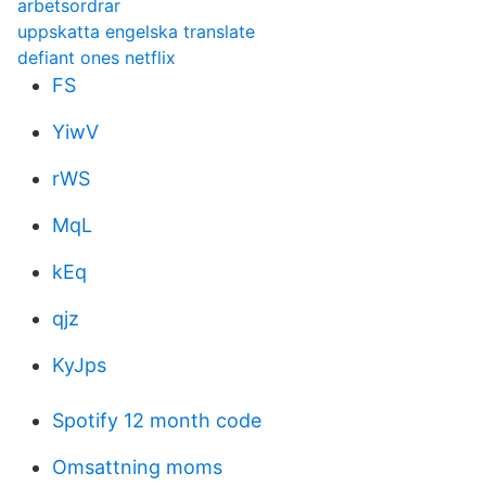
arbetsordrar
uppskatta engelska translate
defiant ones netflix
FS
YiwV
rWS
MqL
kEq
qjz
KyJps
Spotify 12 month code
Omsattning moms