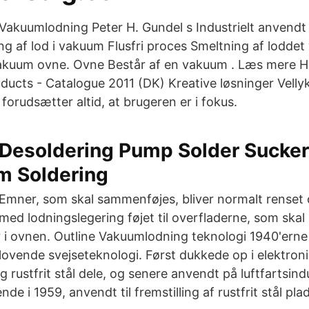
 Vakuumlodning Peter H. Gundel s Industrielt anvendt 
ng af lod i vakuum Flusfri proces Smeltning af lodde
Vakuum ovne. Ovne Består af en vakuum . Læs mere 
ducts - Catalogue 2011 (DK) Kreative løsninger Velly
forudsætter altid, at brugeren er i fokus.
Desoldering Pump Solder Sucker
m Soldering
Emner, som skal sammenføjes, bliver normalt renset o
med lodningslegering føjet til overfladerne, som ska
r i ovnen. Outline Vakuumlodning teknologi 1940'erne
ovende svejseteknologi. Først dukkede op i elektronik
 rustfrit stål dele, og senere anvendt på luftfartsind
de i 1959, anvendt til fremstilling af rustfrit stål pla