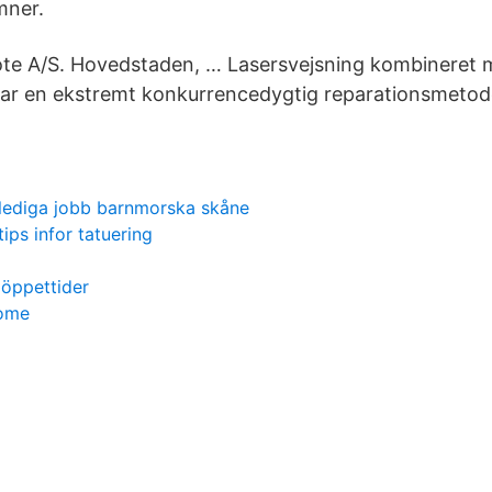
mner.
te A/S. Hovedstaden, … Lasersvejsning kombineret
ar en ekstremt konkurrencedygtig reparationsmeto
.
lediga jobb barnmorska skåne
tips infor tatuering
 öppettider
home