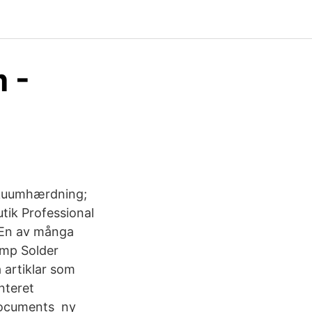
 -
Vakuumhærdning;
ik Professional
 En av många
ump Solder
 artiklar som
nteret
Documents ny