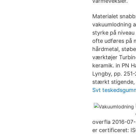
varmeveksler.
Materialet snabbs
vakuumlodning a
styrke på niveau
ofte udføres på m
hårdmetal, støbe
værktøjer Turbin
keramik. in PN H
Lyngby, pp. 251
stærkt stigende, 
Svt teskedsgum
overfla 2016-07
er certificeret: