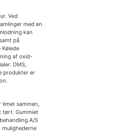
ur. Ved
samlinger med en
umlodning kan
 samt på
e Kølede
ning af oxid-
aler. DMS,
 produkter er
ion.
r limet sammen,
t tørt. Gummiet
behandling A/S
om mulighederne