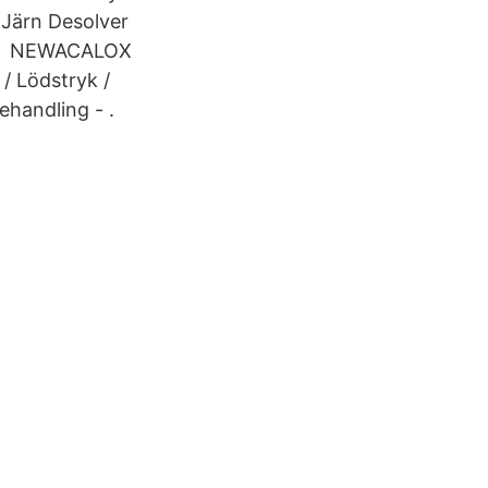
Järn Desolver
1.99 NEWACALOX
/ Lödstryk /
handling - .