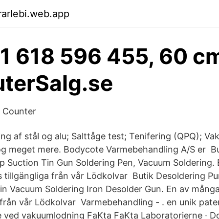
arlebi.web.app
1 618 596 455, 60 cm
terSalg.se
Q Counter
 af stål og alu; Salttåge test; Tenifering (QPQ); 
g meget mere. Bodycote Varmebehandling A/S er But
p Suction Tin Gun Soldering Pen, Vacuum Soldering.
s tillgängliga från vår Lödkolvar Butik Desoldering P
in Vacuum Soldering Iron Desolder Gun. En av många
a från vår Lödkolvar Varmebehandling - . en unik pate
e ved vakuumlodning FaKta FaKta Laboratorierne · 