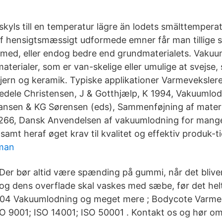
kyls till en temperatur lägre än lodets smälttemperat
f hensigtsmæssigt udformede emner får man tillige 
 med, eller endog bedre end grundmaterialets. Vaku
aterialer, som er van-skelige eller umulige at svejse,
jern og keramik. Typiske applikationer Varmeveksler
edele Christensen, J & Gotthjælp, K 1994, Vakuumlod
ansen & KG Sørensen (eds), Sammenføjning af materi
-266, Dansk Anvendelsen af vakuumlodning for mange
samt heraf øget krav til kvalitet og effektiv produk-t
man
Der bør altid være spænding på gummi, når det blive
og dens overflade skal vaskes med sæbe, før det hel
-04 Vakuumlodning og meget mere ; Bodycote Varme
 ISO 9001; ISO 14001; ISO 50001 . Kontakt os og hør 