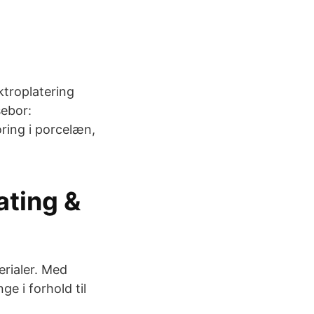
troplatering
sebor:
ring i porcelæn,
ating &
erialer. Med
e i forhold til