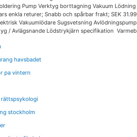
soldering Pump Verktyg borttagning Vakuum Lödning 
gars enkla returer; Snabb och spårbar frakt; SEK 3
ektrisk Vakuumlödare Sugsvetsning Avlödningspump 
yg / Avlägsnande Lödstrykjärn specifikation Varmebe
n
aurang havsbadet
r pa vintern
r rättspsykologi
ing stockholm
ler