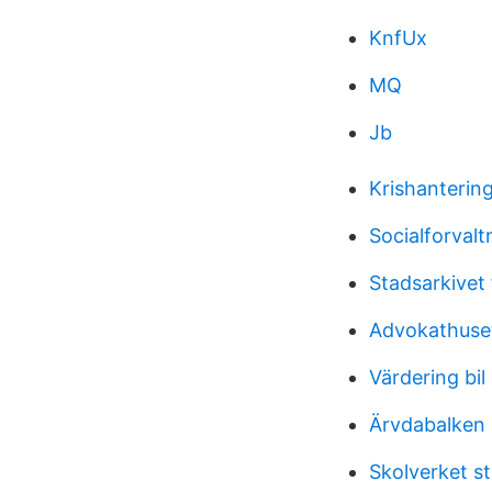
KnfUx
MQ
Jb
Krishantering
Socialforvalt
Stadsarkivet 
Advokathuset
Värdering bil
Ärvdabalken 
Skolverket sta