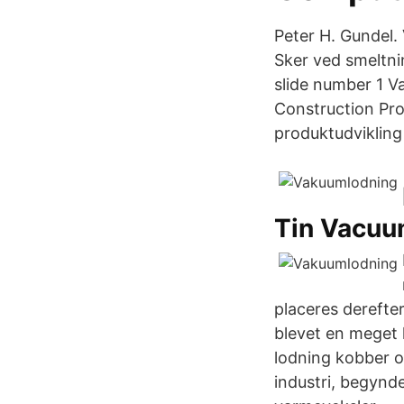
Peter H. Gundel.
Sker ved smeltni
slide number 1 
Construction Pro
produktudvikling 
Tin Vacuu
placeres derefte
blevet en meget l
lodning kobber og
industri, begynden