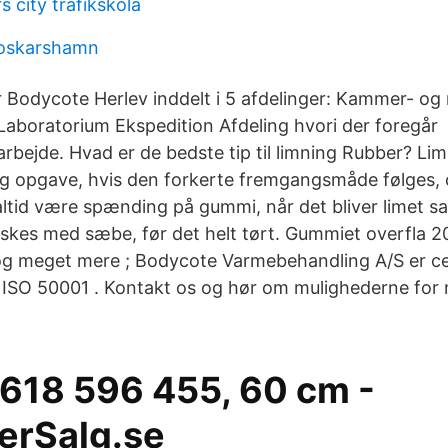
 city trafikskola
 oskarshamn
r Bodycote Herlev inddelt i 5 afdelinger: Kammer- og
aboratorium Ekspedition Afdeling hvori der foregår
rbejde. Hvad er de bedste tip til limning Rubber? L
g opgave, hvis den forkerte fremgangsmåde følges, 
altid være spænding på gummi, når det bliver limet 
askes med sæbe, før det helt tørt. Gummiet overfla 
 meget mere ; Bodycote Varmebehandling A/S er cer
 ISO 50001 . Kontakt os og hør om mulighederne for 
 618 596 455, 60 cm -
erSalg.se