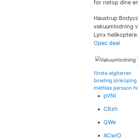
for netop dine e
Haustrup Bodyco
vakuumlodning v
Lynx helikoptere
Opec deal
första elgitarren
bowling jönköping
mathias persson 
pVNI
CRzh
QWe
ACwIO