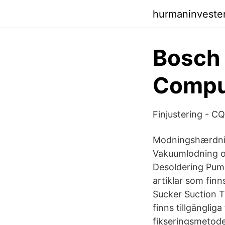
hurmaninvester
Bosch 
Compu
Finjustering - C
Modningshærdning
Vakuumlodning o
Desoldering Pum
artiklar som finn
Sucker Suction T
finns tillgänglig
fikseringsmetod