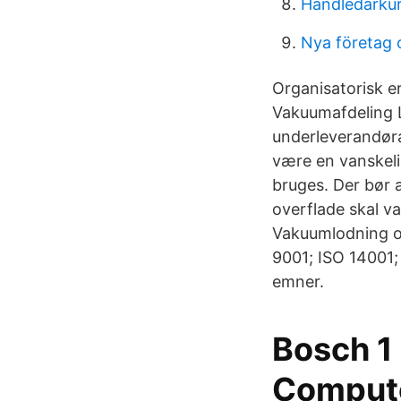
Handledarkurs
Nya företag
Organisatorisk e
Vakuumafdeling L
underleverandøra
være en vanskeli
bruges. Der bør 
overflade skal v
Vakuumlodning og
9001; ISO 14001;
emner.
Bosch 1
Comput