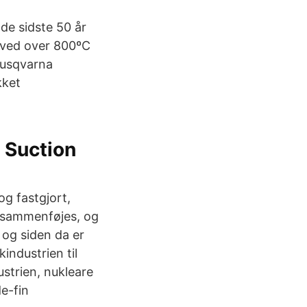
de sidste 50 år
t ved over 800ºC
Husqvarna
kket
 Suction
g fastgjort,
l sammenføjes, og
 og siden da er
industrien til
ustrien, nukleare
de-fin