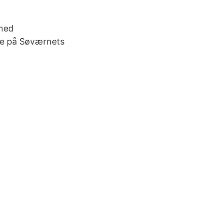
 med
de på Søværnets