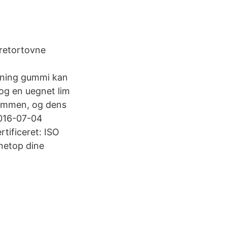
 retortovne
imning gummi kan
og en uegnet lim
sammen, og dens
2016-07-04
tificeret: ISO
netop dine