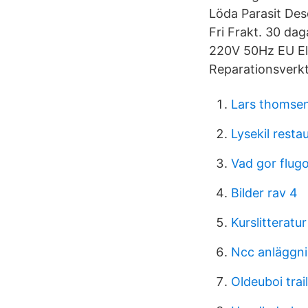
Löda Parasit De
Fri Frakt. 30 da
220V 50Hz EU El
Reparationsverkt
Lars thomse
Lysekil rest
Vad gor flugo
Bilder rav 4
Kurslitteratu
Ncc anläggn
Oldeuboi trai