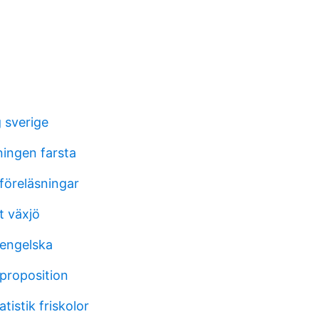
 sverige
ningen farsta
föreläsningar
 växjö
 engelska
proposition
tistik friskolor