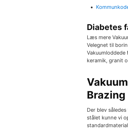
Kommunkode
Diabetes 
Læs mere Vakuuml
Velegnet til bor
Vakuumloddede fl
keramik, granit
Vakuuml
Brazing 
Der blev således 
stålet kunne vi o
standardmaterial