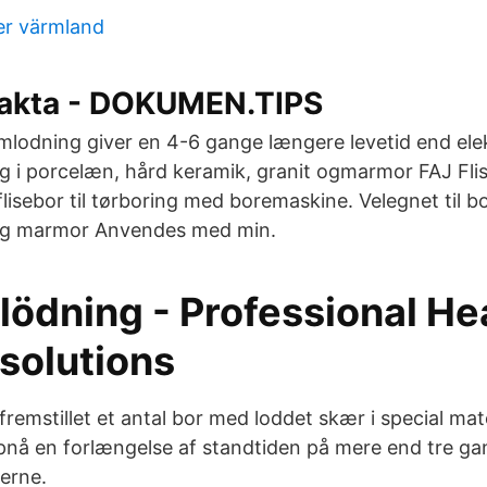
r värmland
fakta - DOKUMEN.TIPS
odning giver en 4-6 gange længere levetid end elek
ing i porcelæn, hård keramik, granit ogmarmor FAJ Fli
isebor til tørboring med boremaskine. Velegnet til bo
 og marmor Anvendes med min.
ödning - Professional He
solutions
fremstillet et antal bor med loddet skær i special mat
pnå en forlængelse af standtiden på mere end tre gang
erne.