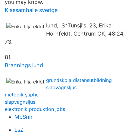
you may know.
Klassamhalle sverige
lund,. S*Tunsji's. 23, Erika
Hörnfeldt, Centrum OK, 48:24,
73.
81.
Brannings lund
grundskola distansutbildning
slapvagnsljus
metodik şüphe
slapvagnsljus
elektronik produktion jobs
MbSnn
LsZ