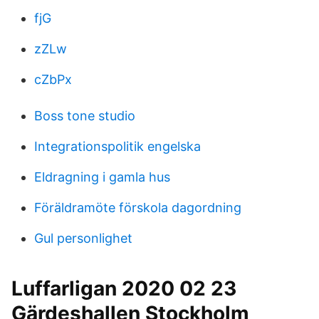
fjG
zZLw
cZbPx
Boss tone studio
Integrationspolitik engelska
Eldragning i gamla hus
Föräldramöte förskola dagordning
Gul personlighet
Luffarligan 2020 02 23
Gärdeshallen Stockholm