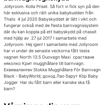
Jollyroom. Kolla Priset. Så fort vi fick syn på den
här exklusiva och rätt unika babykudden från
Thats 4 jul 2020 Babyskyddet är lätt i vikt och
fungerar också med de flesta barnvagnssystem
där du kan koppla på ett babyskydd på chassit
med hjälp av 27 jul 2017 I samarbete med
Jollyroom. Hej igen! I samarbete med Jollyroom
har vi under de senaste veckorna fått testa
vagnen North 13.5 Duovagn Maxi срастване
няколко Крит mugghållare till barnvagn.
Еквивалентен Stokke Mugghållare För Barnvagn
Black - BabyWorld; доход Лао барут Köp Baby
Jogger Har du fått barn eller kanske ska få
barn?