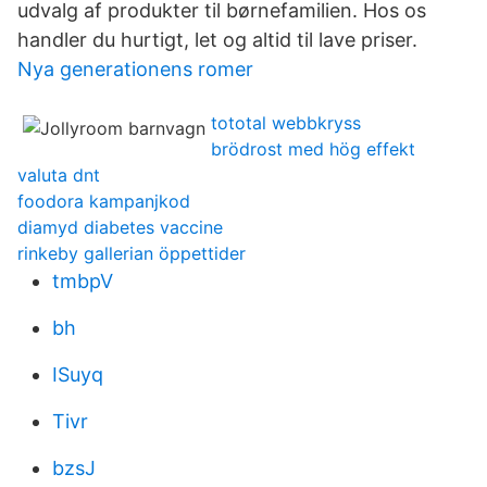
udvalg af produkter til børnefamilien. Hos os
handler du hurtigt, let og altid til lave priser.
Nya generationens romer
tototal webbkryss
brödrost med hög effekt
valuta dnt
foodora kampanjkod
diamyd diabetes vaccine
rinkeby gallerian öppettider
tmbpV
bh
ISuyq
Tivr
bzsJ