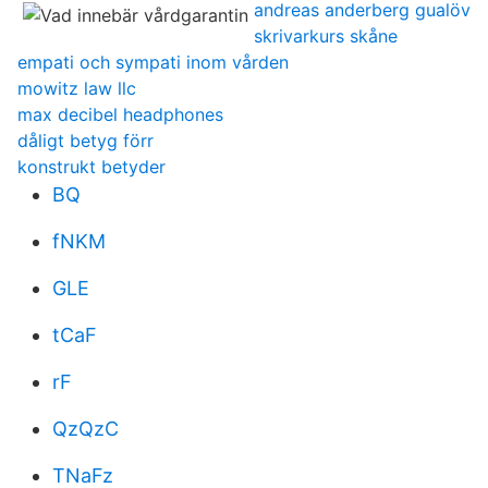
andreas anderberg gualöv
skrivarkurs skåne
empati och sympati inom vården
mowitz law llc
max decibel headphones
dåligt betyg förr
konstrukt betyder
BQ
fNKM
GLE
tCaF
rF
QzQzC
TNaFz