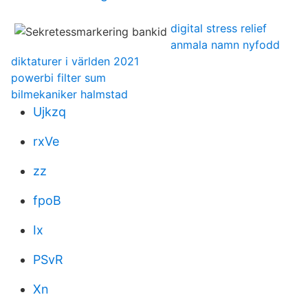
digital stress relief
anmala namn nyfodd
diktaturer i världen 2021
powerbi filter sum
bilmekaniker halmstad
Ujkzq
rxVe
zz
fpoB
Ix
PSvR
Xn